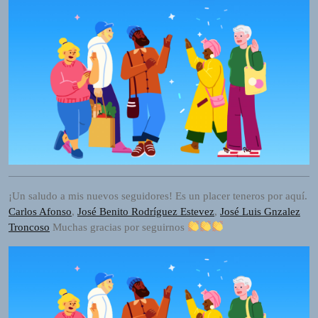
I
O
P
L
A
Y
E
R
a
n
d
W
¡Un saludo a mis nuevos seguidores! Es un placer teneros por aquí.
O
Carlos Afonso
,
José Benito Rodríguez Estevez
,
José Luis Gnzalez
R
Troncoso
Muchas gracias por seguirnos
D
P
R
E
S
S