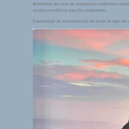
Rehabilitar las casas de arquitectura tradicional can
o
ayudas económicas para los propietarios.
r
d
Fotomontaje de reconstrucción del techo de tejas de 
P
r
e
s
s
W
e
b
d
e
s
i
g
n
D
e
x