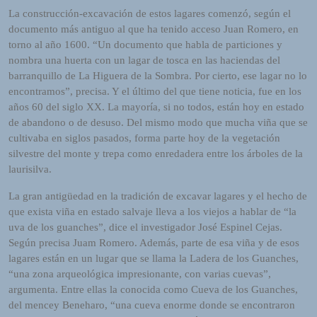
L
La construcción-excavación de estos lagares comenzó, según el
I
documento más antiguo al que ha tenido acceso Juan Romero, en
N
torno al año 1600. “Un documento que habla de particiones y
E
nombra una huerta con un lagar de tosca en las haciendas del
A
barranquillo de La Higuera de la Sombra. Por cierto, ese lagar no lo
G
encontramos”, precisa. Y el último del que tiene noticia, fue en los
E
años 60 del siglo XX. La mayoría, si no todos, están hoy en estado
N
de abandono o de desuso. Del mismo modo que mucha viña que se
T
cultivaba en siglos pasados, forma parte hoy de la vegetación
U
silvestre del monte y trepa como enredadera entre los árboles de la
R
laurisilva.
M
A
La gran antigüedad en la tradición de excavar lagares y el hecho de
I
que exista viña en estado salvaje lleva a los viejos a hablar de “la
N
uva de los guanches”, dice el investigador José Espinel Cejas.
Z
Según precisa Juam Romero. Además, parte de esa viña y de esos
RADIO VOZ DEL VALLE T
lagares están en un lugar que se llama la Ladera de los Guanches,
“una zona arqueológica impresionante, con varias cuevas”,
argumenta. Entre ellas la conocida como Cueva de los Guanches,
del mencey Beneharo, “una cueva enorme donde se encontraron