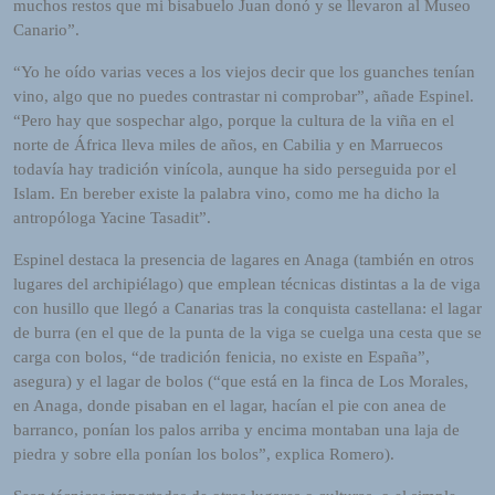
muchos restos que mi bisabuelo Juan donó y se llevaron al Museo
Canario”.
“Yo he oído varias veces a los viejos decir que los guanches tenían
vino, algo que no puedes contrastar ni comprobar”, añade Espinel.
“Pero hay que sospechar algo, porque la cultura de la viña en el
norte de África lleva miles de años, en Cabilia y en Marruecos
todavía hay tradición vinícola, aunque ha sido perseguida por el
Islam. En bereber existe la palabra vino, como me ha dicho la
antropóloga Yacine Tasadit”.
Espinel destaca la presencia de lagares en Anaga (también en otros
lugares del archipiélago) que emplean técnicas distintas a la de viga
con husillo que llegó a Canarias tras la conquista castellana: el lagar
de burra (en el que de la punta de la viga se cuelga una cesta que se
carga con bolos, “de tradición fenicia, no existe en España”,
asegura) y el lagar de bolos (“que está en la finca de Los Morales,
en Anaga, donde pisaban en el lagar, hacían el pie con anea de
barranco, ponían los palos arriba y encima montaban una laja de
piedra y sobre ella ponían los bolos”, explica Romero).