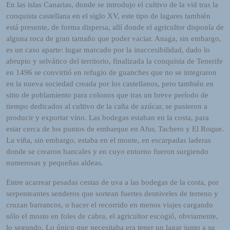
En las islas Canarias, donde se introdujo el cultivo de la vid tras la
o
conquista castellana en el siglo XV, este tipo de lagares también
r
está presente, de forma dispersa, allí donde el agricultor disponía de
d
alguna roca de gran tamaño que poder vaciar. Anaga, sin embargo,
P
es un caso aparte: lugar marcado por la inaccesibilidad, dado lo
r
abrupto y selvático del territorio, finalizada la conquista de Tenerife
e
en 1496 se convirtió en refugio de guanches que no se integraron
s
en la nueva sociedad creada por los castellanos, pero también en
s
sitio de poblamiento para colonos que tras un breve período de
W
tiempo dedicados al cultivo de la caña de azúcar, se pusieron a
e
producir y exportar vino. Las bodegas estaban en la costa, para
b
estar cerca de los puntos de embarque en Afur, Tachero y El Roque.
d
La viña, sin embargo, estaba en el monte, en escarpadas laderas
e
donde se crearon bancales y en cuyo entorno fueron surgiendo
s
numerosas y pequeñas aldeas.
i
g
Entre acarrear pesadas cestas de uva a las bodegas de la costa, por
n
serpenteantes senderos que sortean fuertes desniveles de terreno y
D
cruzan barrancos, o hacer el recorrido en menos viajes cargando
e
sólo el mosto en foles de cabra, el agricultor escogió, obviamente,
x
lo segundo. Lo único que necesitaba era tener un lagar junto a su