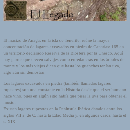
R
A
D
I
O
P
L
El macizo de Anaga, en la isla de Tenerife, reúne la mayor
U
concentración de lagares excavados en piedra de Canarias: 165 en
G
un territorio declarado Reserva de la Biosfera por la Unesco. Aquí
I
hay parras que crecen salvajes como enredaderas en los árboles del
N
monte y los más viejos dicen que hasta los guanches tenían uva,
p
algo aún sin demostrar.
o
Los lagares excavados en piedra (también llamados lagares
w
rupestres) son una constante en la Historia desde que el ser humano
e
hace vino, pues en algún sitio había que pisar la uva para obtener el
r
mosto.
e
Existen lagares rupestres en la Península Ibérica datados entre los
d
siglos VII a. de C. hasta la Edad Media y, en algunos casos, hasta el
b
s. XIX.
y
W