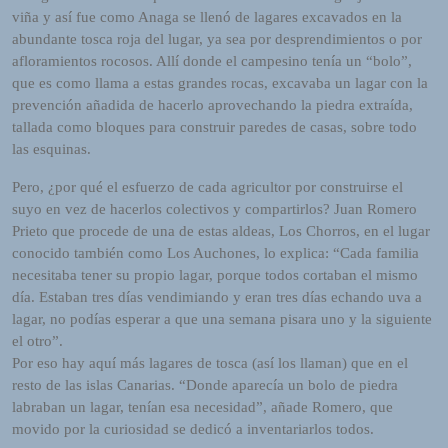
h
viña y así fue como Anaga se llenó de lagares excavados en la
e
abundante tosca roja del lugar, ya sea por desprendimientos o por
i
afloramientos rocosos. Allí donde el campesino tenía un “bolo”,
m
que es como llama a estas grandes rocas, excavaba un lagar con la
a
prevención añadida de hacerlo aprovechando la piedra extraída,
n
tallada como bloques para construir paredes de casas, sobre todo
d
las esquinas.
F
U
Pero, ¿por qué el esfuerzo de cada agricultor por construirse el
L
suyo en vez de hacerlos colectivos y compartirlos? Juan Romero
L
Prieto que procede de una de estas aldeas, Los Chorros, en el lugar
S
conocido también como Los Auchones, lo explica: “Cada familia
E
necesitaba tener su propio lagar, porque todos cortaban el mismo
R
día. Estaban tres días vendimiando y eran tres días echando uva a
V
lagar, no podías esperar a que una semana pisara uno y la siguiente
I
el otro”.
C
Por eso hay aquí más lagares de tosca (así los llaman) que en el
E
resto de las islas Canarias. “Donde aparecía un bolo de piedra
O
labraban un lagar, tenían esa necesidad”, añade Romero, que
N
movido por la curiosidad se dedicó a inventariarlos todos.