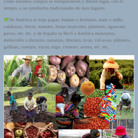
como nuestros campos se enriquecieron y dieron lugar, con el
h
tiempo, a ser productos tradicionales de esos lugares
e
i
De América se trajo papas, batatas o boniatos, maíz o millo,
m
calabazas, fresas, tomates, frutas tropicales, pimiento, aguacate,
a
pavos, etc. etc. y de España se llevó a América manzanos,
n
melocotón o durazno, naranjas, limones, uvas, vid-uvas, plátanos,
d
gallinas, conejos, vacas, trigo, centeno, avena, etc. etc.
F
U
L
L
S
E
R
V
I
C
E
O
N