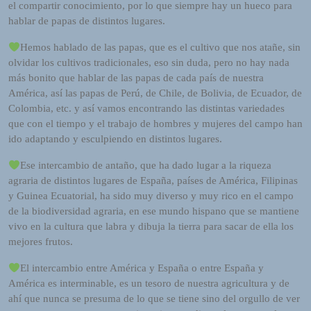
el compartir conocimiento, por lo que siempre hay un hueco para
o
hablar de papas de distintos lugares.
r
d
Hemos hablado de las papas, que es el cultivo que nos atañe, sin
P
olvidar los cultivos tradicionales, eso sin duda, pero no hay nada
r
más bonito que hablar de las papas de cada país de nuestra
e
América, así las papas de Perú, de Chile, de Bolivia, de Ecuador, de
s
Colombia, etc. y así vamos encontrando las distintas variedades
s
que con el tiempo y el trabajo de hombres y mujeres del campo han
W
ido adaptando y esculpiendo en distintos lugares.
e
Ese intercambio de antaño, que ha dado lugar a la riqueza
b
agraria de distintos lugares de España, países de América, Filipinas
d
y Guinea Ecuatorial, ha sido muy diverso y muy rico en el campo
e
de la biodiversidad agraria, en ese mundo hispano que se mantiene
s
vivo en la cultura que labra y dibuja la tierra para sacar de ella los
i
mejores frutos.
g
n
El intercambio entre América y España o entre España y
D
América es interminable, es un tesoro de nuestra agricultura y de
e
ahí que nunca se presuma de lo que se tiene sino del orgullo de ver
x