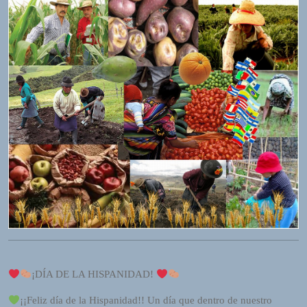
I
O
P
L
A
Y
E
R
a
n
d
W
O
R
D
P
R
E
¡DÍA DE LA HISPANIDAD!
S
S
¡¡Feliz día de la Hispanidad!! Un día que dentro de nuestro