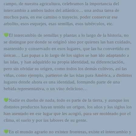
R
campo, de nuestra agricultura, celebramos la importancia del
A
intercambio a ambos lados del atlántico… una ardua tarea de
D
muchos para, en ese camino o trayecto, poder conservar ese
I
arbolito, esos esquejes, esas semillas, esos tubérculos, etc.
O
P
El intercambio de semillas y plantas a lo largo de la historia, no
L
se distingue por donde se originó sino por quienes las han cuidado,
U
mantenido y conservado en esos lugares, que las ha convertido en
G
únicas… Las papas a lo largo de los siglos se han ido adaptando a
I
las islas, y han adquirido su propia identidad, su diferenciación,
N
pero sin olvidar su origen, como todos los demás cultivos, así las
p
viñas, como ejemplo, partieron de las islas para América, a distintos
o
lugares donde ahora es una identidad, formando parte de una
w
bebida representativa, o un vino delicioso…
e
Nadie es dueño de nada, todo es parte de la tierra, y aunque los
r
distintos productos hayan tenido un origen, los años y los siglos los
e
han asentado en ese lugar que les acogió, para ser moldeado por el
d
clima, el suelo y por las labores de su gente.
b
y
En el mundo agrario no existen fronteras, existe el intercambio y
W