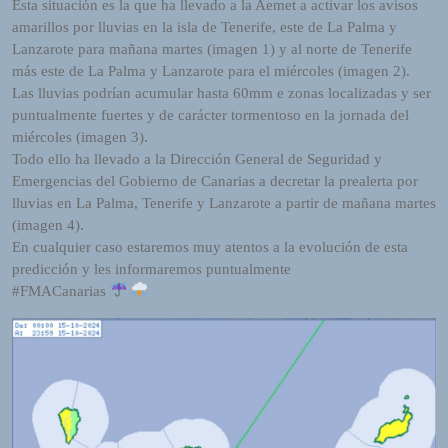
Esta situación es la que ha llevado a la Aemet a activar los avisos
R
amarillos por lluvias en la isla de Tenerife, este de La Palma y
A
Lanzarote para mañana martes (imagen 1) y al norte de Tenerife
D
más este de La Palma y Lanzarote para el miércoles (imagen 2).
I
Las lluvias podrían acumular hasta 60mm e zonas localizadas y ser
O
puntualmente fuertes y de carácter tormentoso en la jornada del
P
miércoles (imagen 3).
L
Todo ello ha llevado a la Dirección General de Seguridad y
U
Emergencias del Gobierno de Canarias a decretar la prealerta por
G
lluvias en La Palma, Tenerife y Lanzarote a partir de mañana martes
I
(imagen 4).
N
En cualquier caso estaremos muy atentos a la evolución de esta
p
predicción y les informaremos puntualmente
o
#FMACanarias
w
e
r
e
d
b
y
W