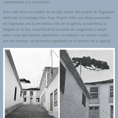
representaba a la asociación.
o
r
Esta calle lleva el nombre de un hijo ilustre del pueblo de Taganana
d
dedicada al canónigo Don Juan Negrín Viña, sus obras pastorales
P
en Taganana con la reconstrucción de la iglesia, la carretera, la
r
llegada de la luz, creación de la escuelas de magisterio y tantas
e
otras cosas qué fueron admirables, recordado con mucho cariño
s
por los vecinos, se encuentra sepultado en el interior de la iglesia.
s
W
e
b
d
e
s
i
g
n
D
e
x