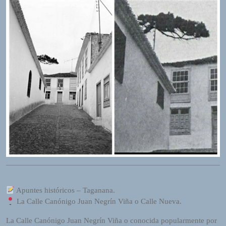
I
O
P
L
A
Y
E
R
a
n
d
W
O
R
D
P
R
Apuntes históricos – Taganana.
E
La Calle Canónigo Juan Negrín Viña o Calle Nueva.
S
S
La Calle Canónigo Juan Negrín Viña o conocida popularmente por