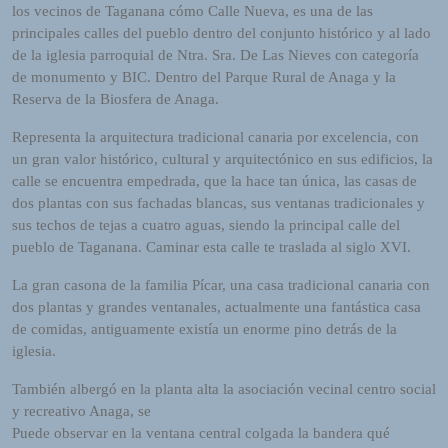
R
los vecinos de Taganana cómo Calle Nueva, es una de las
A
principales calles del pueblo dentro del conjunto histórico y al lado
D
de la iglesia parroquial de Ntra. Sra. De Las Nieves con categoría
I
de monumento y BIC. Dentro del Parque Rural de Anaga y la
O
Reserva de la Biosfera de Anaga.
P
L
Representa la arquitectura tradicional canaria por excelencia, con
U
un gran valor histórico, cultural y arquitectónico en sus edificios, la
G
calle se encuentra empedrada, que la hace tan única, las casas de
I
dos plantas con sus fachadas blancas, sus ventanas tradicionales y
N
sus techos de tejas a cuatro aguas, siendo la principal calle del
p
pueblo de Taganana. Caminar esta calle te traslada al siglo XVI.
o
La gran casona de la familia Pícar, una casa tradicional canaria con
w
dos plantas y grandes ventanales, actualmente una fantástica casa
e
de comidas, antiguamente existía un enorme pino detrás de la
r
iglesia.
e
d
También albergó en la planta alta la asociación vecinal centro social
b
y recreativo Anaga, se
y
Puede observar en la ventana central colgada la bandera qué
W