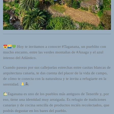
R
A
D
I
O
P
L
U
G
Hoy te invitamos a conocer #Taganana, un pueblito con
I
mucho encanto, entre las verdes montañas de #Anaga y el azul
N
intenso del Atlántico.
p
Cuando paseas por sus callejuelas estrechas entre casitas blancas de
o
arquitectura canaria, te das cuenta del placer de la vida de campo,
w
de cómo te conecta con la naturaleza y te invita a refugiarte en la
e
serenidad.
🏝
r
e
Taganana es uno de los pueblos más antiguos de Tenerife y, por
d
eso, tiene una identidad muy arraigada. Es refugio de tradiciones
b
canarias y de cocina sencilla de productos recién recolectados, que
y
podrás degustar en los bares del pueblo.
W