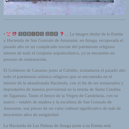
R
A
D
I
O
P
•
🆂🅰︎🅱︎🅸́🅰︎🆂 🆀🆄🅴
… La imagen titular de la Ermita
L
y Hacienda de San Gonzalo de Amarante, en Anaga, recuperada el
U
pasado año en un complicado rescate del patrimonio religioso
G
interno de todo el conjunto arquitectónico, ya se encuentra en
I
proceso de restauración.
N
El Gobierno de Canarias junto al Cabildo, trasladaron el pasado año
p
todo el patrimonio artístico religioso que se encontraba en el
o
interior de la abandonada Hacienda, con el fin de ser restaurados y
w
depositarlos de manera provisional en la ermita de Santa Catalina
e
de Taganana. Tanto el lienzo de la Virgen de Candelaria, con su
r
marco – retablo de madera y la escultura de San Gonzalo de
e
Amarante, son piezas de un valor cultural significativo de más de
d
trescientos años de antigüedad.
b
y
La Hacienda de Las Palmas de Anaga junto a su Ermita está
W