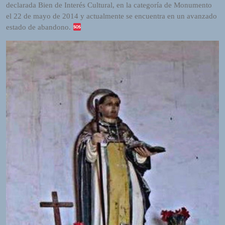
declarada Bien de Interés Cultural, en la categoría de Monumento
o
el 22 de mayo de 2014 y actualmente se encuentra en un avanzado
r
estado de abandono.
d
P
r
e
s
s
W
e
b
d
e
s
i
g
n
D
e
x