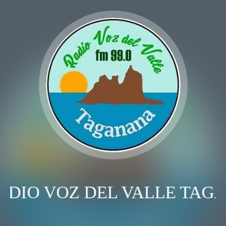
ADIO VOZ DEL VALLE TAG