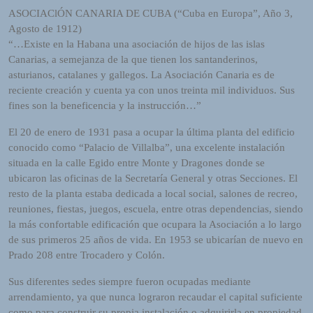
ASOCIAClÓN CANARIA DE CUBA (“Cuba en Europa”, Año 3,
Agosto de 1912)
“…Existe en la Habana una asociación de hijos de las islas
Canarias, a semejanza de la que tienen los santanderinos,
asturianos, catalanes y gallegos. La Asociación Canaria es de
reciente creación y cuenta ya con unos treinta mil individuos. Sus
fines son la beneficencia y la instrucción…”
El 20 de enero de 1931 pasa a ocupar la última planta del edificio
conocido como “Palacio de Villalba”, una excelente instalación
situada en la calle Egido entre Monte y Dragones donde se
ubicaron las oficinas de la Secretaría General y otras Secciones. El
resto de la planta estaba dedicada a local social, salones de recreo,
reuniones, fiestas, juegos, escuela, entre otras dependencias, siendo
la más confortable edificación que ocupara la Asociación a lo largo
de sus primeros 25 años de vida. En 1953 se ubicarían de nuevo en
Prado 208 entre Trocadero y Colón.
Sus diferentes sedes siempre fueron ocupadas mediante
arrendamiento, ya que nunca lograron recaudar el capital suficiente
como para construir su propia instalación o adquirirla en propiedad,