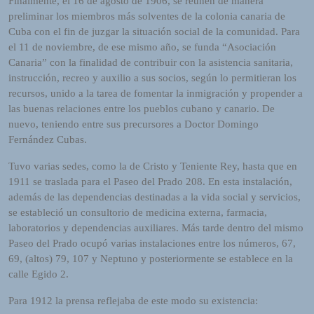
Finalmente, el 16 de agosto de 1906, se reúnen de manera
L
preliminar los miembros más solventes de la colonia canaria de
I
Cuba con el fin de juzgar la situación social de la comunidad. Para
N
el 11 de noviembre, de ese mismo año, se funda “Asociación
E
Canaria” con la finalidad de contribuir con la asistencia sanitaria,
A
instrucción, recreo y auxilio a sus socios, según lo permitieran los
G
recursos, unido a la tarea de fomentar la inmigración y propender a
E
las buenas relaciones entre los pueblos cubano y canario. De
N
nuevo, teniendo entre sus precursores a Doctor Domingo
T
Fernández Cubas.
U
R
Tuvo varias sedes, como la de Cristo y Teniente Rey, hasta que en
M
1911 se traslada para el Paseo del Prado 208. En esta instalación,
A
además de las dependencias destinadas a la vida social y servicios,
I
se estableció un consultorio de medicina externa, farmacia,
N
laboratorios y dependencias auxiliares. Más tarde dentro del mismo
Z
Paseo del Prado ocupó varias instalaciones entre los números, 67,
RADIO VOZ DEL VALLE T
69, (altos) 79, 107 y Neptuno y posteriormente se establece en la
calle Egido 2.
Para 1912 la prensa reflejaba de este modo su existencia: