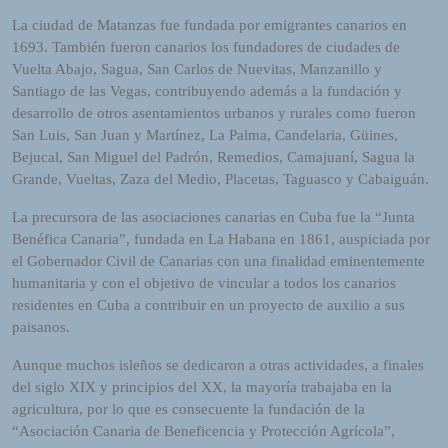
o
La ciudad de Matanzas fue fundada por emigrantes canarios en
r
1693. También fueron canarios los fundadores de ciudades de
d
Vuelta Abajo, Sagua, San Carlos de Nuevitas, Manzanillo y
P
Santiago de las Vegas, contribuyendo además a la fundación y
r
desarrollo de otros asentamientos urbanos y rurales como fueron
e
San Luis, San Juan y Martínez, La Palma, Candelaria, Güines,
s
Bejucal, San Miguel del Padrón, Remedios, Camajuaní, Sagua la
s
Grande, Vueltas, Zaza del Medio, Placetas, Taguasco y Cabaiguán.
W
e
La precursora de las asociaciones canarias en Cuba fue la “Junta
b
Benéfica Canaria”, fundada en La Habana en 1861, auspiciada por
d
el Gobernador Civil de Canarias con una finalidad eminentemente
e
humanitaria y con el objetivo de vincular a todos los canarios
s
residentes en Cuba a contribuir en un proyecto de auxilio a sus
i
paisanos.
g
Aunque muchos isleños se dedicaron a otras actividades, a finales
n
del siglo XIX y principios del XX, la mayoría trabajaba en la
D
agricultura, por lo que es consecuente la fundación de la
e
“Asociación Canaria de Beneficencia y Protección Agrícola”,
x