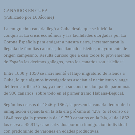
R
A
CANARIOS EN CUBA
D
(Publicado por D. Jácome)
I
O
La emigración canaria llegó a Cuba desde que se inició la
P
conquista. La crisis económica y las facilidades otorgadas por La
L
Corona Española para emigrar a nuestra tierra, incrementaron la
U
llegada de familias canarias, los llamados isleños, mayormente de
G
origen campesino. Resulta curioso que a casi todos lo provenientes
I
de España les decimos gallegos, pero los canarios son “isleños”.
N
Entre 1830 y 1850 se incrementó el flujo migratorio de isleños a
p
Cuba, lo que algunos investigadores asocian al nacimiento y auge
o
del ferrocarril en Cuba, ya que en su construcción participaron más
w
de 900 canarios, sobre todo en el primer tramo Habana-Bejucal.
e
r
Según los censos de 1846 y 1862, la presencia canaria dentro de la
e
inmigración española en la Isla era próxima al 42%. Si el censo de
d
1846 recogía la presencia de 19.759 canarios en la Isla, el de 1862
b
los eleva a 45.814, caracterizados por una inmigración individual
y
con predominio de varones en edades productivas.
W