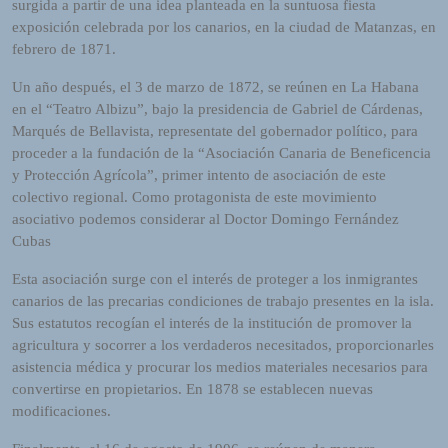
surgida a partir de una idea planteada en la suntuosa fiesta
h
exposición celebrada por los canarios, en la ciudad de Matanzas, en
e
febrero de 1871.
i
m
Un año después, el 3 de marzo de 1872, se reúnen en La Habana
a
en el “Teatro Albizu”, bajo la presidencia de Gabriel de Cárdenas,
n
Marqués de Bellavista, representate del gobernador político, para
d
proceder a la fundación de la “Asociación Canaria de Beneficencia
F
y Protección Agrícola”, primer intento de asociación de este
U
colectivo regional. Como protagonista de este movimiento
L
asociativo podemos considerar al Doctor Domingo Fernández
L
Cubas
S
E
Esta asociación surge con el interés de proteger a los inmigrantes
R
canarios de las precarias condiciones de trabajo presentes en la isla.
V
Sus estatutos recogían el interés de la institución de promover la
I
agricultura y socorrer a los verdaderos necesitados, proporcionarles
C
asistencia médica y procurar los medios materiales necesarios para
E
convertirse en propietarios. En 1878 se establecen nuevas
O
modificaciones.
N