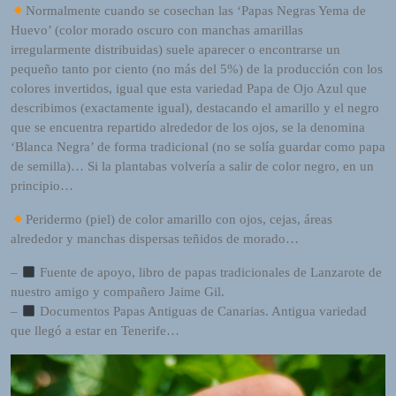
Normalmente cuando se cosechan las ‘Papas Negras Yema de
o
Huevo’ (color morado oscuro con manchas amarillas
r
irregularmente distribuidas) suele aparecer o encontrarse un
d
pequeño tanto por ciento (no más del 5%) de la producción con los
P
colores invertidos, igual que esta variedad Papa de Ojo Azul que
r
describimos (exactamente igual), destacando el amarillo y el negro
e
que se encuentra repartido alrededor de los ojos, se la denomina
s
‘Blanca Negra’ de forma tradicional (no se solía guardar como papa
s
de semilla)… Si la plantabas volvería a salir de color negro, en un
W
principio…
e
b
Peridermo (piel) de color amarillo con ojos, cejas, áreas
d
alrededor y manchas dispersas teñidos de morado…
e
s
–
Fuente de apoyo, libro de papas tradicionales de Lanzarote de
i
nuestro amigo y compañero Jaime Gil.
g
–
Documentos Papas Antiguas de Canarias. Antigua variedad
n
que llegó a estar en Tenerife…
D
e
x