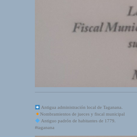
o
r
d
P
r
e
s
s
W
e
b
d
e
s
i
g
Antigua administración local de Taganana.
n
Nombramientos de jueces y fiscal municipal
D
Antiguo padrón de habitantes de 1779.
e
#taganana
x