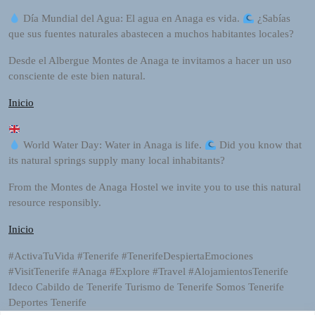
I
Día Mundial del Agua: El agua en Anaga es vida.
¿Sabías
O
que sus fuentes naturales abastecen a muchos habitantes locales?
P
L
Desde el Albergue Montes de Anaga te invitamos a hacer un uso
A
consciente de este bien natural.
Y
E
Inicio
R
a
World Water Day: Water in Anaga is life.
Did you know that
n
its natural springs supply many local inhabitants?
d
W
From the Montes de Anaga Hostel we invite you to use this natural
O
resource responsibly.
R
D
Inicio
P
#ActivaTuVida #Tenerife #TenerifeDespiertaEmociones
R
#VisitTenerife #Anaga #Explore #Travel #AlojamientosTenerife
E
Ideco Cabildo de Tenerife Turismo de Tenerife Somos Tenerife
S
Deportes Tenerife
S