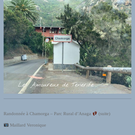
I
O
P
L
A
Y
E
R
a
n
d
W
O
R
D
P
R
Randonnée à Chamorga – Parc Rural d’Anaga
(suite)
E
S
Maillard Veronique
S