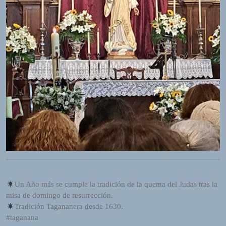
R
A
D
I
O
P
L
U
G
I
N
p
o
w
e
r
e
Un Año más se cumple la tradición de la quema del Judas tras la
d
misa de domingo de resurrección.
b
Tradición Tagananera desde 1630.
y
#taganana
W