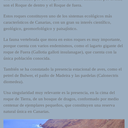
R
son el Roque de dentro y el Roque de fuera.
A
D
Estos roques constituyen uno de los sistemas ecológicos más
I
característicos de Canarias, con un gran su interés científico,
O
geológico, geomorfológico y paisajístico.
P
L
La fauna vertebrada que mora en estos roques es muy importante,
U
porque cuenta con varios endemismos, como el lagarto gigante del
G
roque de Fuera (Gallotia galloti insulanagae), que cuenta con la
I
única población conocida.
N
También se ha constatado la presencia estacional de aves, como el
p
petrel de Bulwer, el paiño de Madeira y las pardelas (Calonectris
o
diomedea).
w
e
Una singularidad muy relevante es la presencia, en la cima del
r
roque de Tierra, de un bosque de dragos, conformado por medio
e
centenar de ejemplares pequeños, que constituyen una reserva
d
natural única en Canarias.
b
y
W