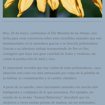
R
A
D
I
O
P
L
Hoy, 20 de mayo, celebramos el Día Mundial de las Abejas, una
U
fecha para crear conciencia sobre estos increíbles animales que son
G
fundamentales en la naturaleza gracias a su función polinizadora.
I
Gracias a su laborioso trabajo transportando de flor en flor,
N
consiguen que haya una gran variedad de frutas y verduras, sin
p
contar la producción de miel y cera.
o
Es importante recordar que hay cuidar de estas polinizadoras, cuya
w
situación está cada vez más amenazada por culpa de la pérdida de
e
su hábitat, la contaminación y el cambio climático.
r
e
A pesar de su tamaño, estos fascinantes animales son mucho más
d
inteligentes y complejos de lo que pensamos. Por ejemplo, un
b
estudio de la revista “Animal Behaviour” descubrió que los
y
abejorros a veces ruedan pelotas de madera, sin ser entrenados,
W