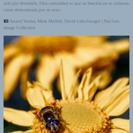
solo por diversión. Otra curiosidad es que su función en la colmena
o
viene determinada por su sexo.
r
d
Anand Varma, Mark Moffett, David Littschwager | Nat Geo
P
Image Collection
r
e
s
s
W
e
b
d
e
s
i
g
n
D
e
x