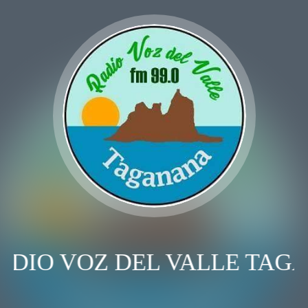
ADIO VOZ DEL VALLE TAG