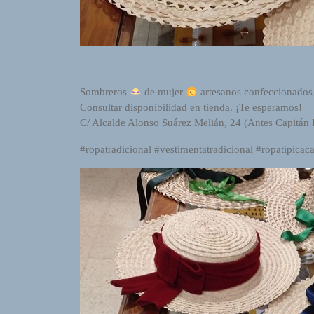
R
A
D
I
O
P
Sombreros
de mujer
artesanos confeccionados
L
Consultar disponibilidad en tienda. ¡Te esperamos!
U
C/ Alcalde Alonso Suárez Melián, 24 (Antes Capitán B
G
I
#ropatradicional #vestimentatradicional #ropatipicac
N
p
o
w
e
r
e
d
b
y
W