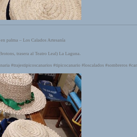
 en palma – Los Calados Artesanía
rotons, trasera al Teatro Leal) La Laguna.
anaria #trajestipicoscanarios #tipicocanario #loscalados #sombreros #ca