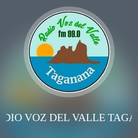
DIO VOZ DEL VALLE TAGA