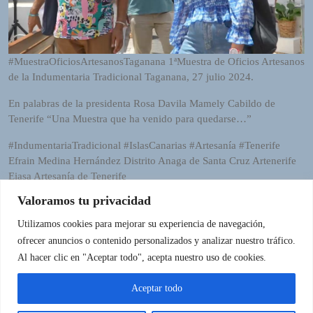
R
A
D
I
#MuestraOficiosArtesanosTaganana 1ªMuestra de Oficios Artesanos
O
de la Indumentaria Tradicional Taganana, 27 julio 2024.
P
L
En palabras de la presidenta Rosa Davila Mamely Cabildo de
U
Tenerife “Una Muestra que ha venido para quedarse…”
G
I
#IndumentariaTradicional #IslasCanarias #Artesanía #Tenerife
N
Efrain Medina Hernández Distrito Anaga de Santa Cruz Artenerife
p
Eiasa Artesanía de Tenerife
o
Valoramos tu privacidad
w
e
Utilizamos cookies para mejorar su experiencia de navegación,
r
ofrecer anuncios o contenido personalizados y analizar nuestro tráfico.
IR A LA FUENTE
e
Al hacer clic en "Aceptar todo", acepta nuestro uso de cookies.
d
b
Aceptar todo
y
W