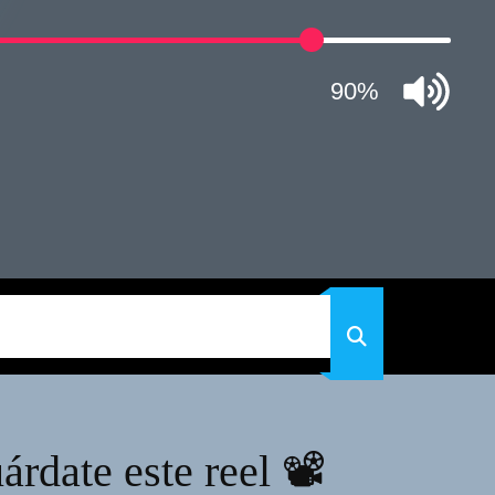
90%
rdate este reel 📽