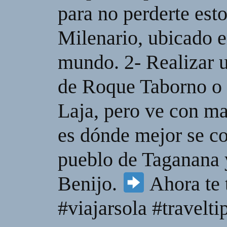
para no perderte esto
I
O
P
Milenario, ubicado e
L
A
mundo. 2- Realizar 
Y
E
de Roque Taborno o 
R
a
Laja, pero ve con ma
n
d
es dónde mejor se co
W
O
R
pueblo de Taganana y
D
P
Benijo.
Ahora te t
R
E
#viajarsola #travelti
S
S