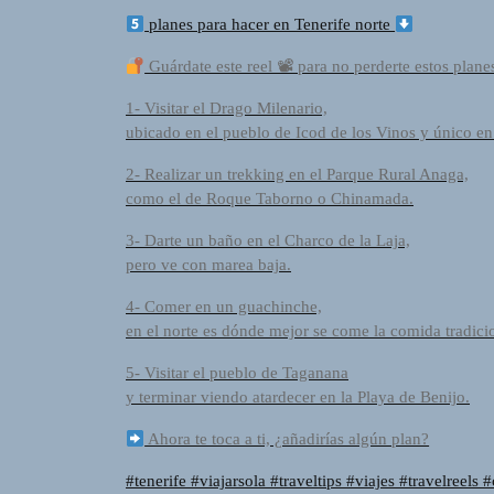
R
planes para hacer en Tenerife norte
A
D
Guárdate este reel 📽 para no perderte estos planes
I
O
1- Visitar el Drago Milenario,
P
ubicado en el pueblo de Icod de los Vinos y único e
L
2- Realizar un trekking en el Parque Rural Anaga,
U
como el de Roque Taborno o Chinamada.
G
I
3- Darte un baño en el Charco de la Laja,
N
pero ve con marea baja.
p
o
4- Comer en un guachinche,
w
en el norte es dónde mejor se come la comida tradicio
e
r
5- Visitar el pueblo de Taganana
e
y terminar viendo atardecer en la Playa de Benijo.
d
Ahora te toca a ti, ¿añadirías algún plan?
b
y
#tenerife #viajarsola #traveltips #viajes #travelreels 
W