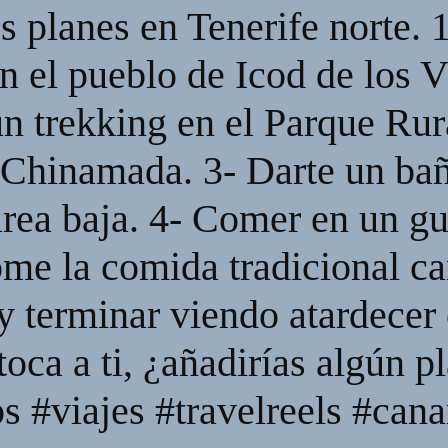
s planes en Tenerife norte. 1
n el pueblo de Icod de los V
un trekking en el Parque Ru
Chinamada. 3- Darte un bañ
rea baja. 4- Comer en un gu
me la comida tradicional cana
 terminar viendo atardecer 
oca a ti, ¿añadirías algún p
ps #viajes #travelreels #can