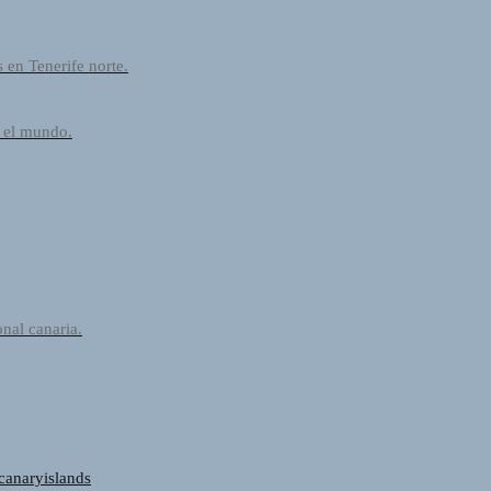
 en Tenerife norte.
n el mundo.
nal canaria.
#canaryislands