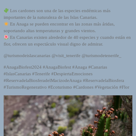
R
A
Los cardones son una de las especies endémicas más
D
importantes de la naturaleza de las Islas Canarias.
I
En Anaga se pueden encontrar en las zonas más áridas,
O
soportando altas temperaturas y grandes vientos.
P
En Canarias existen alrededor de 40 especies y cuando están en
L
flor, ofrecen un espectáculo visual digno de admirar.
U
G
@turismodeislascanarias @visit_tenerife @turismodetenerife_
I
#AnagaBiofest2024 #AnagaBiofest #Anaga #Canarias
N
#IslasCanarias #Tenerife #DespiertaEmociones
p
#ReservadelaBiosferadelMacizodeAnaga #ReservadelaBiosfera
o
#TurismoRegenerativo #Ecoturismo #Cardones #Vegetación #Flor
w
e
r
e
d
b
y
W