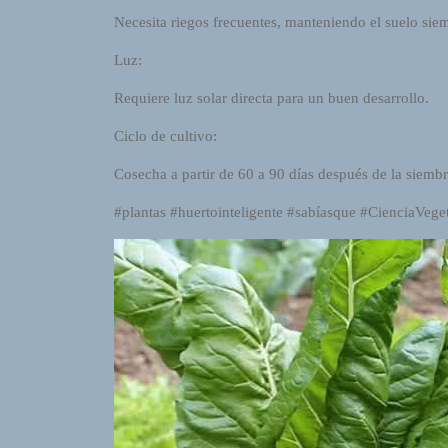
o
Necesita riegos frecuentes, manteniendo el suelo sie
r
Luz:
d
P
Requiere luz solar directa para un buen desarrollo.
r
e
Ciclo de cultivo:
s
s
Cosecha a partir de 60 a 90 días después de la siembr
W
#plantas #huertointeligente #sabíasque #CienciaVeget
e
b
d
e
s
i
g
n
D
e
x