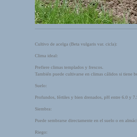
R
A
D
I
O
P
L
Cultivo de acelga (Beta vulgaris var. cicla):
U
G
Clima ideal:
I
Prefiere climas templados y frescos.
N
También puede cultivarse en climas cálidos si tiene
p
o
Suelo:
w
e
Profundos, fértiles y bien drenados, pH entre 6.0 y 7.
r
Siembra:
e
d
Puede sembrarse directamente en el suelo o en almáci
b
y
Riego:
W