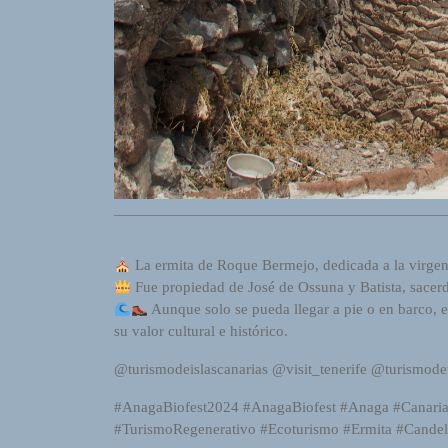
o
r
d
P
r
e
s
s
W
e
b
d
La ermita de Roque Bermejo, dedicada a la virgen
e
Fue propiedad de José de Ossuna y Batista, sacerd
s
Aunque solo se pueda llegar a pie o en barco, 
i
su valor cultural e histórico.
g
@turismodeislascanarias @visit_tenerife @turismode
n
D
#AnagaBiofest2024 #AnagaBiofest #Anaga #Canarias
e
#TurismoRegenerativo #Ecoturismo #Ermita #Cande
x