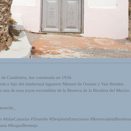
 de Candelaria, fue construida en 1934.
ote e hijo del intelectual lagunero Manuel de Ossuna y Van Heeden.
es una de esas joyas escondidas de la Reserva de la Biosfera del Macizo
tenerife_
 #IslasCanarias #Tenerife #DespiertaEmociones #ReservadelaBiosfer
laria #RoqueBermejo