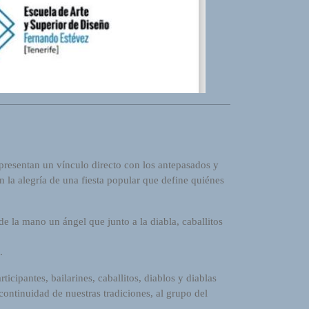
epresentan un vínculo directo con los antepasados y
 la alegría de una fiesta popular que define quiénes
e la mano un ángel que junto a la diabla, caballitos
.
icipantes, bailarines, caballitos, diablos y diablas
ontinuidad de nuestras tradiciones, al grupo del