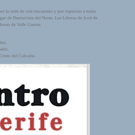
ser la sede de este encuentro y por supuesto a todas
ugar de Buenavista del Norte, Las Libreas de Icod de
breas de Valle Guerra.
dez.
ndez.
Cristo del Calvario.