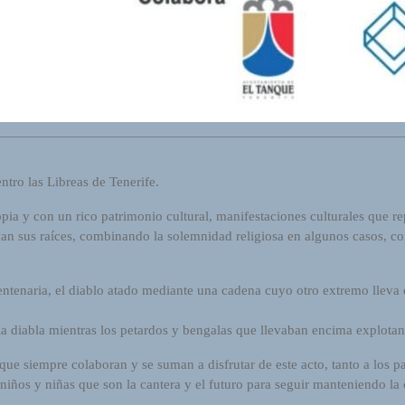
ntro las Libreas de Tenerife.
pia y con un rico patrimonio cultural, manifestaciones culturales que r
an sus raíces, combinando la solemnidad religiosa en algunos casos, con
entenaria, el diablo atado mediante una cadena cuyo otro extremo lleva d
la diabla mientras los petardos y bengalas que llevaban encima explotan
e siempre colaboran y se suman a disfrutar de este acto, tanto a los part
ños y niñas que son la cantera y el futuro para seguir manteniendo la c