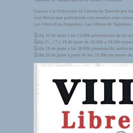
L
I
Gracias a la Federación de Libreas de Tenerife por fo
N
esas libreas que participarán con nosotros estas jor
E
Los Vinos (Las Angustias), Las Libreas de Taganana,
A
G
🗓 día 10 de junio a las 12:00h presentación de los ac
E
🗓día 15 , 17 y 19 de junio de 16:30h a 19:30h exposi
N
🗓 día 19 de junio a las 18.00h presentación audiovis
T
🗓 día 20 de junio a partir de las 19.30h encuentro d
U
R
M
A
I
N
Z
RADIO VOZ DEL VALLE T