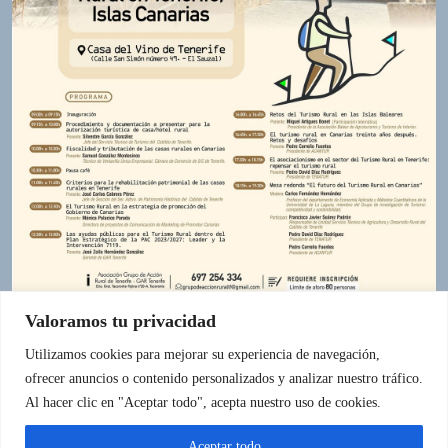
h
e
i
m
a
n
d
F
U
L
L
S
E
R
Valoramos tu privacidad
V
I
Utilizamos cookies para mejorar su experiencia de navegación,
C
ofrecer anuncios o contenido personalizados y analizar nuestro tráfico.
E
IR A LA FUENTE
Al hacer clic en "Aceptar todo", acepta nuestro uso de cookies.
O
N
Aceptar todo