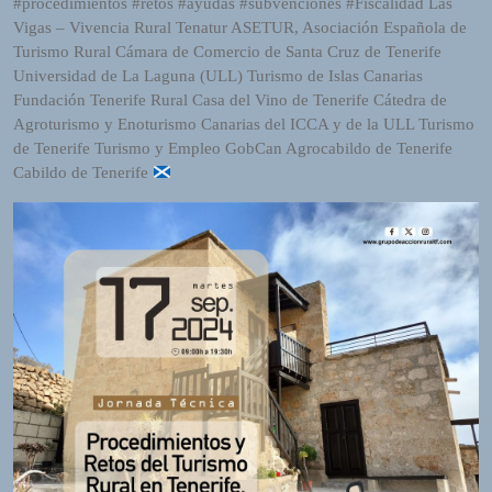
#procedimientos #retos #ayudas #subvenciones #Fiscalidad Las
o
Vigas – Vivencia Rural Tenatur ASETUR, Asociación Española de
r
Turismo Rural Cámara de Comercio de Santa Cruz de Tenerife
d
Universidad de La Laguna (ULL) Turismo de Islas Canarias
P
Fundación Tenerife Rural Casa del Vino de Tenerife Cátedra de
r
Agroturismo y Enoturismo Canarias del ICCA y de la ULL Turismo
e
de Tenerife Turismo y Empleo GobCan Agrocabildo de Tenerife
s
Cabildo de Tenerife
s
W
e
b
d
e
s
i
g
n
D
e
x