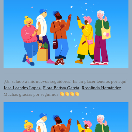
I
O
P
L
A
Y
E
R
a
n
d
W
¡Un saludo a mis nuevos seguidores! Es un placer teneros por aquí.
O
Jose Leandro Lopez
,
Flora Batista Garcia
,
Rosalinda Hernández
R
Muchas gracias por seguirnos
D
P
R
E
S
S