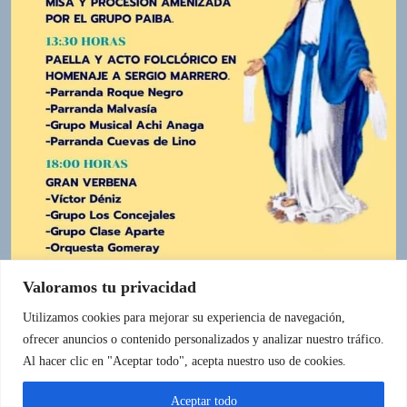
o
r
d
P
r
e
s
s
W
e
b
d
e
s
Valoramos tu privacidad
i
g
Utilizamos cookies para mejorar su experiencia de navegación,
n
ofrecer anuncios o contenido personalizados y analizar nuestro tráfico.
IR A LA FUENTE
D
Al hacer clic en "Aceptar todo", acepta nuestro uso de cookies.
e
x
Aceptar todo