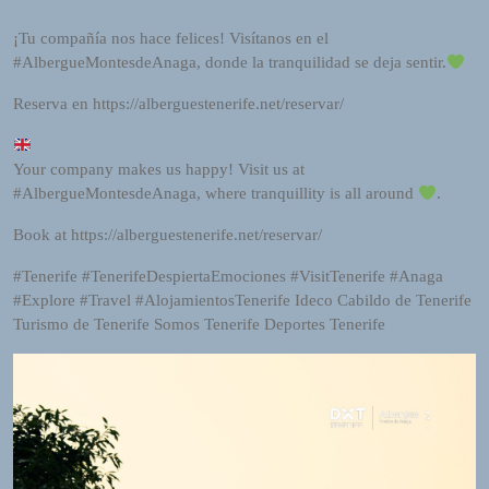
R
A
¡Tu compañía nos hace felices! Visítanos en el
D
#AlbergueMontesdeAnaga, donde la tranquilidad se deja sentir.
I
O
Reserva en https://alberguestenerife.net/reservar/
P
L
Your company makes us happy! Visit us at
U
#AlbergueMontesdeAnaga, where tranquillity is all around
.
G
I
Book at https://alberguestenerife.net/reservar/
N
p
#Tenerife #TenerifeDespiertaEmociones #VisitTenerife #Anaga
o
#Explore #Travel #AlojamientosTenerife Ideco Cabildo de Tenerife
w
Turismo de Tenerife Somos Tenerife Deportes Tenerife
e
r
e
d
b
y
W