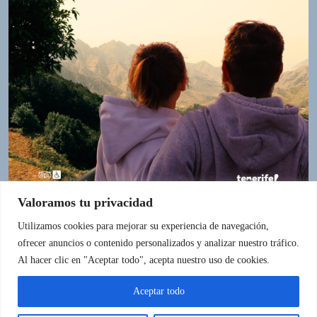
o
r
d
P
r
e
s
s
W
e
b
d
e
Valoramos tu privacidad
s
Utilizamos cookies para mejorar su experiencia de navegación,
i
ofrecer anuncios o contenido personalizados y analizar nuestro tráfico.
g
IR A LA FUENTE
Al hacer clic en "Aceptar todo", acepta nuestro uso de cookies.
n
D
Aceptar todo
e
x