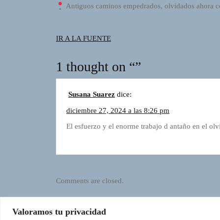
Antiguos caminos empedrados, olvidados ahora co
I
O
P
IR A LA FUENTE
L
A
Y
1 thought on “”
E
R
a
Susana Suarez
dice:
n
diciembre 27, 2024 a las 8:26 pm
d
W
El esfuerzo y el enorme trabajo d antaño en el o
O
R
D
P
R
Comments are closed.
E
S
Valoramos tu privacidad
S