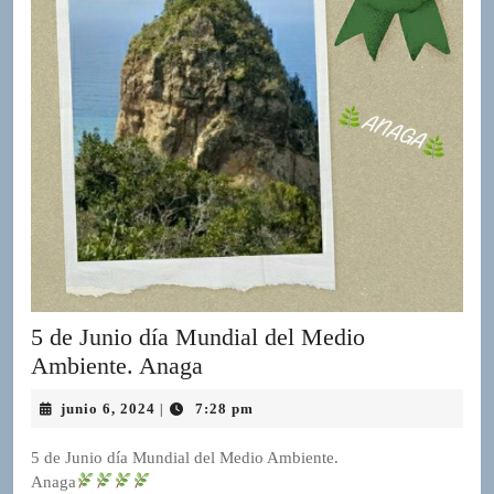
R
A
D
I
O
P
L
U
G
I
N
p
o
w
5 de Junio día Mundial del Medio
e
5
Ambiente. Anaga
r
de
e
junio
junio 6, 2024
7:28 pm
|
Junio
d
6,
b
día
2024
5 de Junio día Mundial del Medio Ambiente.
y
Mundial
Anaga
W