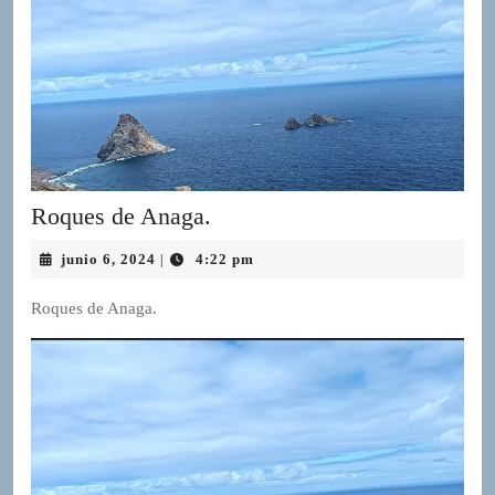
Roques
Roques de Anaga.
de
junio
junio 6, 2024
4:22 pm
|
Anaga.
6,
2024
Roques de Anaga.