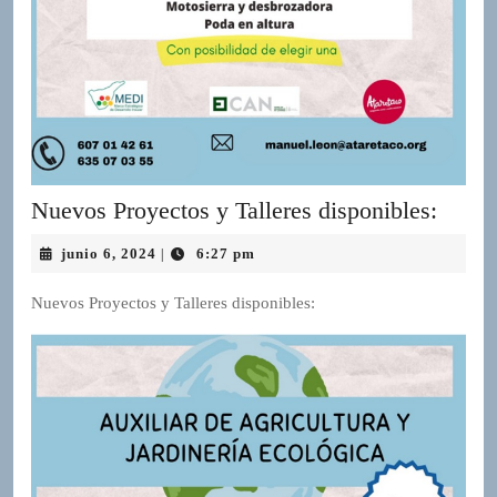
Nuev
Nuevos Proyectos y Talleres disponibles:
Proye
junio
junio 6, 2024
6:27 pm
|
y
6,
Taller
2024
Nuevos Proyectos y Talleres disponibles:
dispon