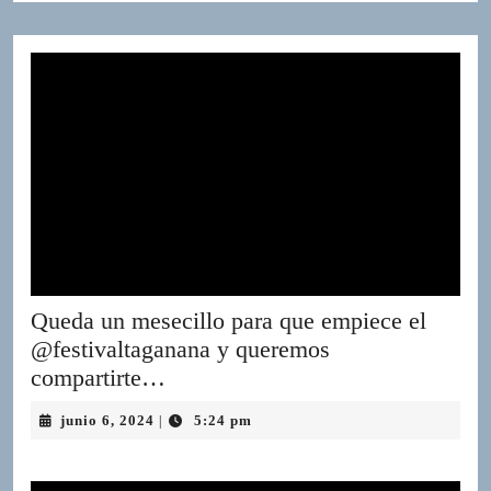
Queda un mesecillo para que empiece el
@festivaltaganana y queremos
Queda
compartirte…
un
junio
junio 6, 2024
5:24 pm
|
mesecillo
6,
para
2024
que