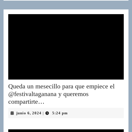
Queda un mesecillo para que empiece el
@festivaltaganana y queremos
Queda
compartirte…
un
junio
junio 6, 2024
5:24 pm
|
mesecillo
6,
para
2024
que