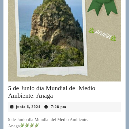
R
A
D
I
O
P
L
U
G
I
N
p
o
w
5 de Junio día Mundial del Medio
e
5
Ambiente. Anaga
r
de
e
junio
junio 6, 2024
7:28 pm
|
Junio
d
6,
b
día
2024
5 de Junio día Mundial del Medio Ambiente.
y
Mundial
Anaga
W