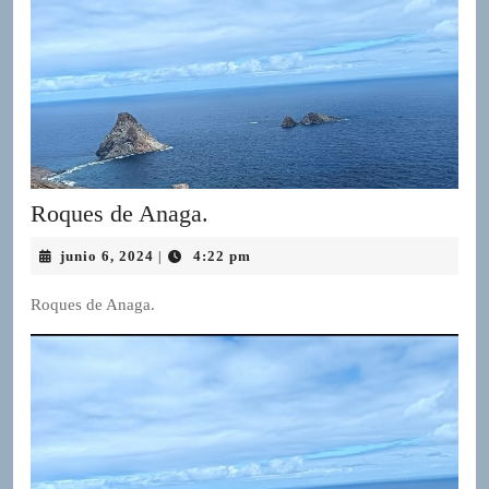
Roques
Roques de Anaga.
de
junio
junio 6, 2024
4:22 pm
|
Anaga.
6,
2024
Roques de Anaga.