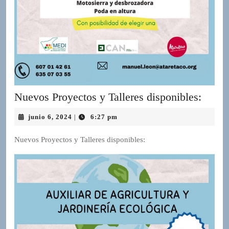
Nuev
Nuevos Proyectos y Talleres disponibles:
Proye
junio
junio 6, 2024
6:27 pm
|
y
6,
Taller
2024
Nuevos Proyectos y Talleres disponibles:
dispon